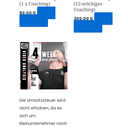
(1 x Coaching)
(12-wöchiges
Coaching)
60,00
€
Jetzt
300,00
€
Jetzt
einkaufen
einkaufen
Die Umsatzsteuer wird
nicht erhoben, da es
sich um
Kleinunternehmer nach