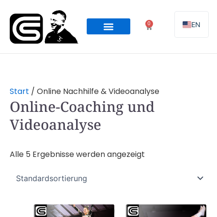
Zum
Inhalt
0
EN
Warenkorb
springen
Online Programming
Team Coaching
Start
/ Online Nachhilfe & Videoanalyse
Online-Coaching und
Videoanalyse
Alle 5 Ergebnisse werden angezeigt