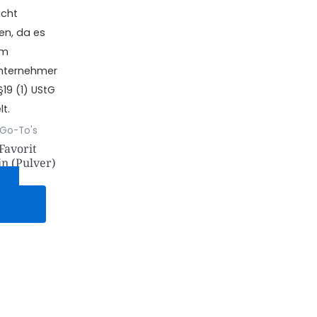
icht
en, da es
um
unternehmer
19 (1) UStG
t.
 Go-To's
Favorit
in (Pulver)
etzt
ufen