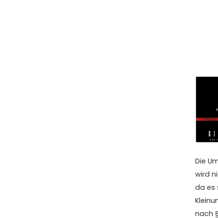
Die U
wird n
da es
Klein
nach §