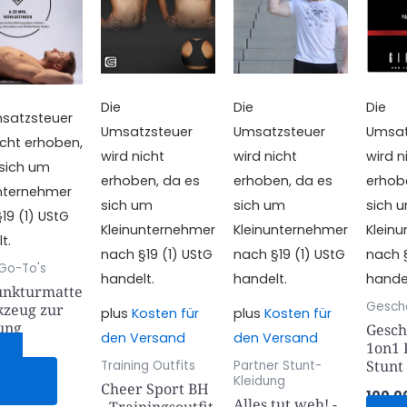
weist
weist
mehrere
mehrere
Varianten
Varianten
auf.
auf.
Die
Die
Die
Die
Die
msatzsteuer
Umsatzsteuer
Umsatzsteuer
Umsat
Optionen
Optionen
icht erhoben,
wird nicht
wird nicht
wird n
können
können
 sich um
erhoben, da es
erhoben, da es
erhob
auf
auf
unternehmer
sich um
sich um
sich 
der
der
19 (1) UStG
Kleinunternehmer
Kleinunternehmer
Klein
Produktseite
Produktse
t.
nach §19 (1) UStG
nach §19 (1) UStG
nach §
gewählt
gewählt
Go-To's
handelt.
handelt.
handel
werden
werden
nkturmatte
Gesch
kzeug zur
plus
Kosten für
plus
Kosten für
ung
Gesch
den Versand
den Versand
1on1 
tzt
Stunt
Training Outfits
Partner Stunt-
ufen
Kleidung
Cheer Sport BH
100,0
Alles tut weh! -
- Trainingsoutfit