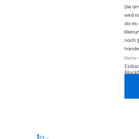
Die U
wird n
da es
Klein
nach §
handel
Meine 
Eisbad
Block
Je
einka
1
2
3
→