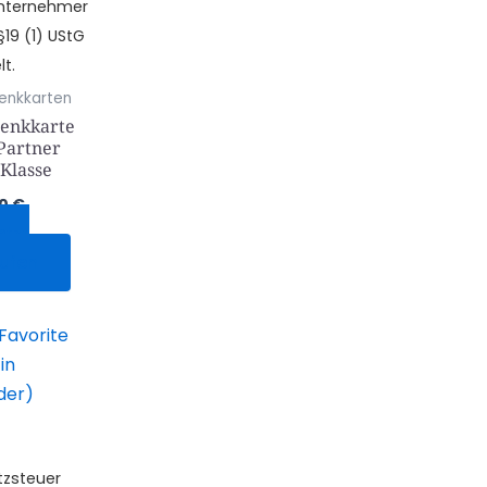
unternehmer
19 (1) UStG
t.
enkkarten
enkkarte
Partner
 Klasse
00
€
etzt
ufen
zsteuer