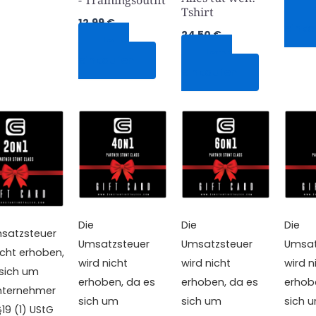
J
Tshirt
12,99
€
einka
24,50
€
Jetzt
Jetzt
einkaufen
einkaufen
Die
Die
Die
msatzsteuer
Umsatzsteuer
Umsatzsteuer
Umsat
icht erhoben,
wird nicht
wird nicht
wird n
 sich um
erhoben, da es
erhoben, da es
erhob
unternehmer
sich um
sich um
sich 
19 (1) UStG