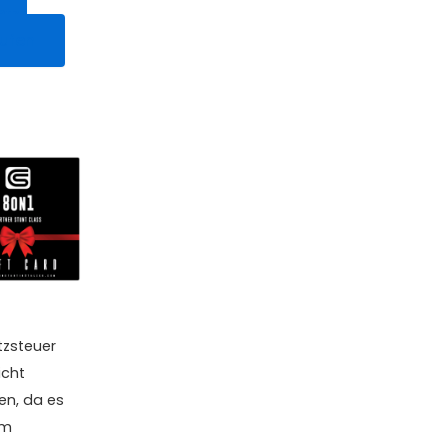
etzt
ufen
zsteuer
icht
en, da es
um