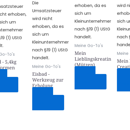
Die
erhoben, da es
wird n
msatzsteuer
Umsatzsteuer
sich um
erhob
icht erhoben,
wird nicht
Kleinunternehmer
sich 
 sich um
erhoben, da es
nach §19 (1) UStG
Klein
unternehmer
sich um
handelt.
nach §
19 (1) UStG
Kleinunternehmer
handel
t.
Meine Go-To's
nach §19 (1) UStG
Mein
Meine
Go-To's
handelt.
Lieblingskreatin
Mein 
 - 5,4kg
(Mützen)
Creat
Meine Go-To's
formen
Jetzt
Eisbad -
J
tzt
Werkzeug zur
einkaufen
einka
ufen
Erholung
Jetzt
einkaufen