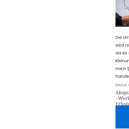
Die U
wird n
da es
Klein
nach §
handel
Meine 
Akupu
- Wer
Erhol
Je
einka