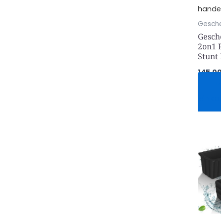
handel
Gesch
Gesch
2on1 
Stunt 
145,0
Je
einka