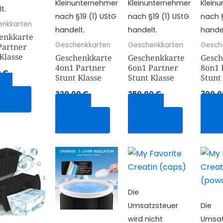
Kleinunternehmer
Kleinunternehmer
Klein
t.
nach §19 (1) UStG
nach §19 (1) UStG
nach §
enkkarten
handelt.
handelt.
handel
enkkarte
Geschenkkarten
Geschenkkarten
Gesch
Partner
Klasse
Geschenkkarte
Geschenkkarte
Gesch
4on1 Partner
6on1 Partner
8on1 
0
€
Stunt Klasse
Stunt Klasse
Stunt
tzt
220,00
€
250,00
€
300,
ufen
Jetzt
Jetzt
J
einkaufen
einkaufen
einka
Die
Umsatzsteuer
Die
wird nicht
Umsat