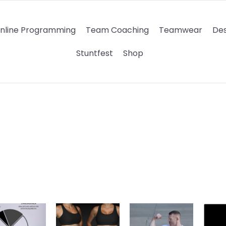
nline Programming
Team Coaching
Teamwear
Des
Stuntfest
Shop
Dieses
Dieses
Produkt
Produkt