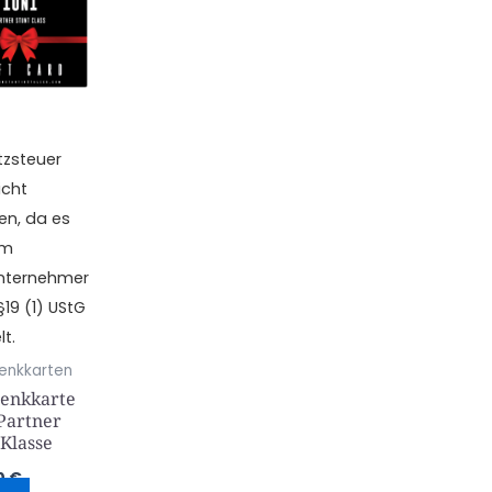
zsteuer
icht
en, da es
um
unternehmer
ite
19 (1) UStG
t.
enkkarten
enkkarte
Partner
 Klasse
0
€