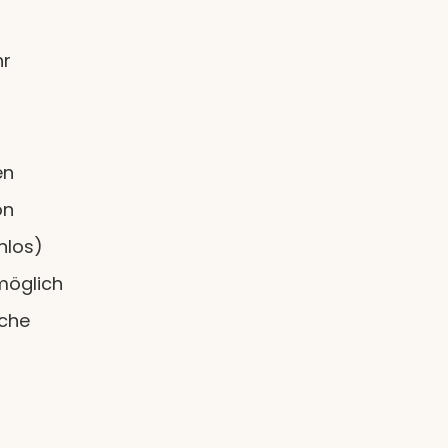
hr
en
on
nlos)
möglich
iche