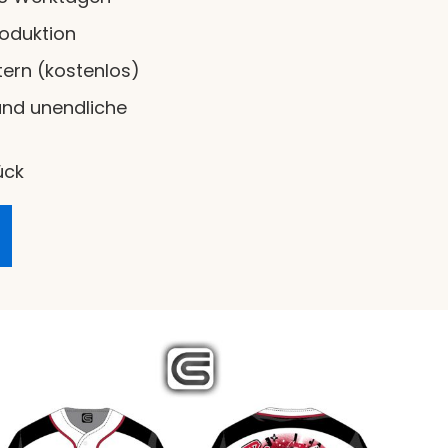
roduktion
ern (kostenlos)
nd unendliche
ück