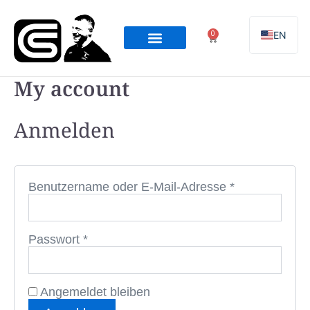
Erforderlich
Erforderlich
Erforderlich
Zum
Inhalt
0
EN
Warenkorb
springen
Online Programming
Team Coaching
My account
Anmelden
Benutzername oder E-Mail-Adresse
*
Passwort
*
Angemeldet bleiben