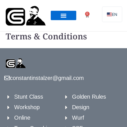
Zum
Inhalt
0
EN
Warenkorb
springen
Online Programming
Team Coaching
Terms & Conditions
constantinstalzer@gmail.com
Stunt Class
Golden Rules
Workshop
Design
Online
Wurf