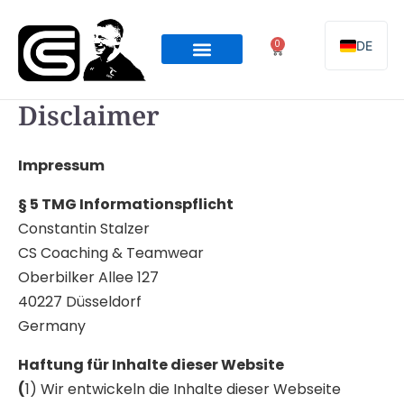
Skip
to
0
DE
Cart
content
Online Programming
Team Coaching
Disclaimer
Impressum
§ 5 TMG Informationspflicht
Constantin Stalzer
CS Coaching & Teamwear
Oberbilker Allee 127
40227 Düsseldorf
Germany
Haftung für Inha
lte dieser Website
(
1) Wir entwickeln die Inhalte dieser Webseite